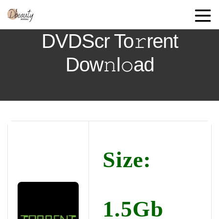
DVDScr To𝚛rent
Dow𝚗l𝚘ad
Size:
1.5Gb